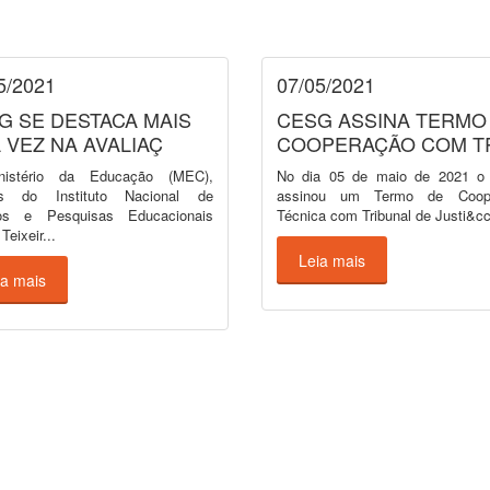
5/2021
07/05/2021
G SE DESTACA MAIS
CESG ASSINA TERMO
 VEZ NA AVALIAÇ
COOPERAÇÃO COM T
istério da Educação (MEC),
No dia 05 de maio de 2021 
és do Instituto Nacional de
assinou um Termo de Coop
os e Pesquisas Educacionais
Técnica com Tribunal de Justi&cc
Teixeir...
Leia mais
ia mais
S
SERVIÇOS
stração
Aluno Online
omia
Biblioteca Virtual