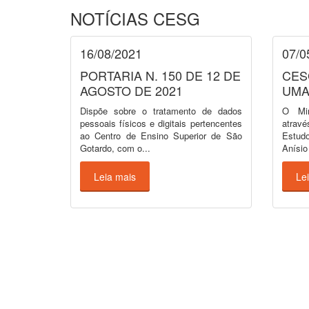
NOTÍCIAS CESG
16/08/2021
07/0
PORTARIA N. 150 DE 12 DE
CES
AGOSTO DE 2021
UMA
Dispõe sobre o tratamento de dados
O Min
pessoais físicos e digitais pertencentes
atrav
ao Centro de Ensino Superior de São
Estud
Gotardo, com o...
Anísio 
Leia mais
Le
ACADÊMICO
CURSO
Campus
Admini
Laboratórios
Agron